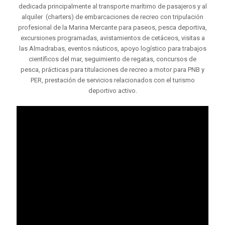
dedicada principalmente al transporte marítimo de pasajeros y al
alquiler (charters) de embarcaciones de recreo con tripulación
profesional de la Marina Mercante para paseos, pesca deportiva,
excursiones programadas, avistamientos de cetáceos, visitas a
las Almadrabas, eventos náuticos, apoyo logístico para trabajos
científicos del mar, seguimiento de regatas, concursos de
pesca, prácticas para titulaciones de recreo a motor para PNB y
PER, prestación de servicios relacionados con el turismo
deportivo activo.