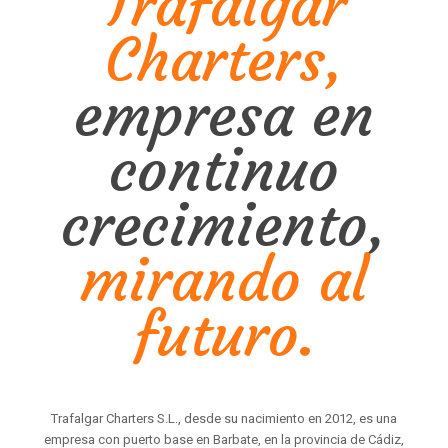
Trafalgar
Charters,
empresa en
continuo
crecimiento,
mirando al
futuro.
Trafalgar Charters S.L., desde su nacimiento en 2012, es una
empresa con puerto base en Barbate, en la provincia de Cádiz,